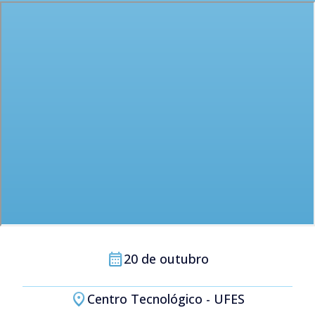
calendar_month
20 de outubro
location_on
Centro Tecnológico - UFES